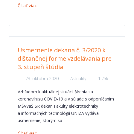
Čítať viac
Usmernenie dekana č. 3/2020 k
dištančnej forme vzdelávania pre
3. stupeň štúdia
23. októbra 2020
Aktuality
1.25k
Vzhľadom k aktuálnej situácii šírenia sa
koronavírusu COVID-19 a v súlade s odporúčaním
MŠVVaŠ SR dekan Fakulty elektrotechniky
a informačných technológií UNIZA vydáva
usmernenie, ktorým sa
Čítať viac