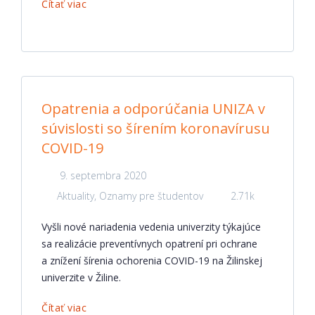
Čítať viac
Opatrenia a odporúčania UNIZA v
súvislosti so šírením koronavírusu
COVID-19
9. septembra 2020
Aktuality
,
Oznamy pre študentov
2.71k
Vyšli nové nariadenia vedenia univerzity týkajúce
sa realizácie preventívnych opatrení pri ochrane
a znížení šírenia ochorenia COVID-19 na Žilinskej
univerzite v Žiline.
Čítať viac