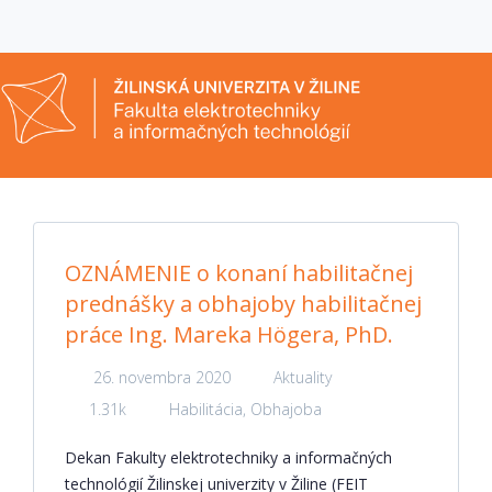
OZNÁMENIE o konaní habilitačnej
prednášky a obhajoby habilitačnej
práce Ing. Mareka Högera, PhD.
26. novembra 2020
Aktuality
1.31k
Habilitácia
,
Obhajoba
Dekan Fakulty elektrotechniky a informačných
technológií Žilinskej univerzity v Žiline (FEIT