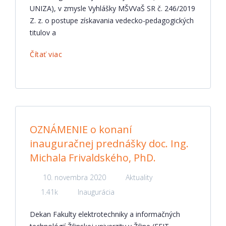
UNIZA), v zmysle Vyhlášky MŠVVaŠ SR č. 246/2019
Z. z. o postupe získavania vedecko-pedagogických
titulov a
Čítať viac
OZNÁMENIE o konaní
inauguračnej prednášky doc. Ing.
Michala Frivaldského, PhD.
10. novembra 2020
Aktuality
1.41k
Inaugurácia
Dekan Fakulty elektrotechniky a informačných