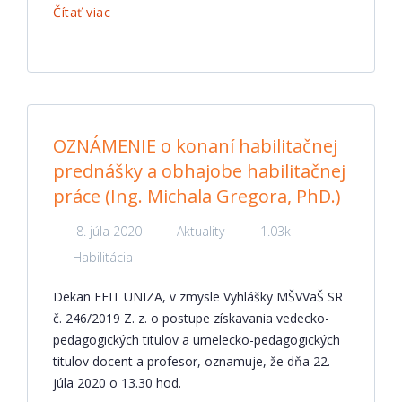
Čítať viac
OZNÁMENIE o konaní habilitačnej
prednášky a obhajobe habilitačnej
práce (Ing. Michala Gregora, PhD.)
8. júla 2020
Aktuality
1.03k
Habilitácia
Dekan FEIT UNIZA, v zmysle Vyhlášky MŠVVaŠ SR
č. 246/2019 Z. z. o postupe získavania vedecko-
pedagogických titulov a umelecko-pedagogických
titulov docent a profesor, oznamuje, že dňa 22.
júla 2020 o 13.30 hod.