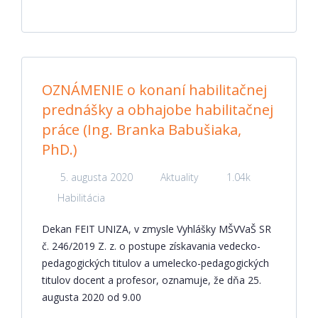
OZNÁMENIE o konaní habilitačnej
prednášky a obhajobe habilitačnej
práce (Ing. Branka Babušiaka,
PhD.)
5. augusta 2020
Aktuality
1.04k
Habilitácia
Dekan FEIT UNIZA, v zmysle Vyhlášky MŠVVaŠ SR
č. 246/2019 Z. z. o postupe získavania vedecko-
pedagogických titulov a umelecko-pedagogických
titulov docent a profesor, oznamuje, že dňa 25.
augusta 2020 od 9.00