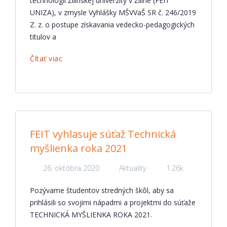
technológií Žilinskej univerzity v Žiline (FEIT
UNIZA), v zmysle Vyhlášky MŠVVaŠ SR č. 246/2019
Z. z. o postupe získavania vedecko-pedagogických
titulov a
Čítať viac
FEIT vyhlasuje súťaž Technická
myšlienka roka 2021
26. októbra 2020
Aktuality
1.26k
Pozývame študentov stredných škôl, aby sa
prihlásili so svojimi nápadmi a projektmi do súťaže
TECHNICKÁ MYŠLIENKA ROKA 2021.