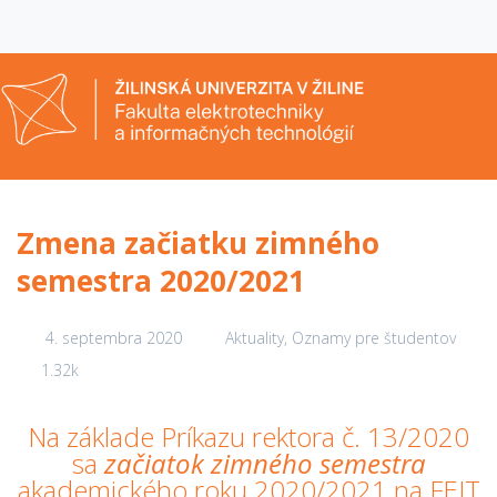
Zmena začiatku zimného
semestra 2020/2021
4. septembra 2020
Aktuality
,
Oznamy pre študentov
1.32k
Na základe Príkazu rektora č. 13/2020
sa
z
a
čiatok zimného semestra
akademického roku 2020/2021 na FEIT