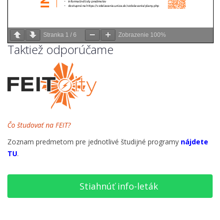
Stranka
1
/
6
Zobrazenie
100%
Taktiež odporúčame
Čo študovať na FEIT?
Zoznam predmetom pre jednotlivé študijné programy
nájdete
TU
.
Stiahnúť info-leták