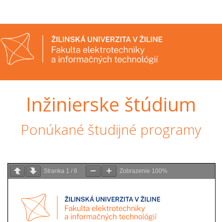
Inžinierske štúdium
Ponúkané študijné programy
Stranka
1
/
6
Zobrazenie
100%