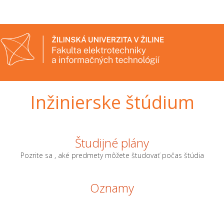
Inžinierske štúdium
Študijné plány
Pozrite sa , aké predmety môžete študovať počas štúdia
Oznamy