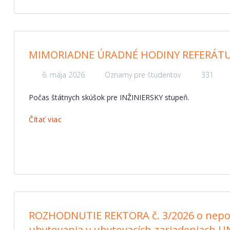
MIMORIADNE ÚRADNÉ HODINY REFERÁTU
6. mája 2026
Oznamy pre študentov
331
Počas štátnych skúšok pre INŽINIERSKY stupeň.
Čítať viac
ROZHODNUTIE REKTORA č. 3/2026 o nepo
ubytovania v ubytovacích zariadeniach 