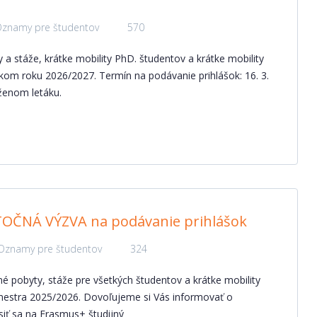
znamy pre študentov
570
 a stáže, krátke mobility PhD. študentov a krátke mobility
kom roku 2026/2027. Termín na podávanie prihlášok: 16. 3.
oženom letáku.
OČNÁ VÝZVA na podávanie prihlášok
Oznamy pre študentov
324
jné pobyty, stáže pre všetkých študentov a krátke mobility
mestra 2025/2026. Dovoľujeme si Vás informovať o
siť sa na Erasmus+ študijný