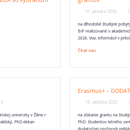
31. januára 2026
O
na dlhodobé študijné pobyty
BIP realizované v akademic
2026. Viac informácií v pril
Čítať viac
Erasmus+ – DODAT
43
15. októbra 2025
skej univerzity v Žiline r
na získanie grantu na študi
ivaldský, PhD.dekan
PhD. študentov letného se
dodatočnej možnosti prihlá