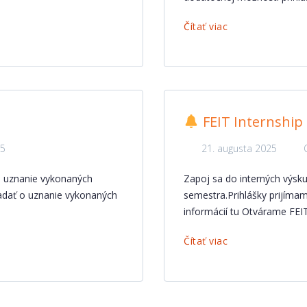
Čítať viac
FEIT Internship
5
21. augusta 2025
o uznanie vykonaných
Zapoj sa do interných výsk
adať o uznanie vykonaných
semestra.Prihlášky prijíma
informácií tu Otvárame FEI
Čítať viac