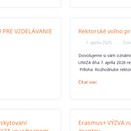
 PRE VZDELÁVANIE
Rektorské voľno pre
1. apríla 2026
Ozn
Dovoľujeme si vám oznámiť, 
UNIZA dňa 7. apríla 2026 re
Príloha: Rozhodnutie rekto
Čítať viac
skytovaní
Erasmus+ VÝZVA na
UNIZA vo vybranom
grantov