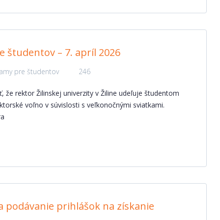
 študentov – 7. apríl 2026
amy pre študentov
246
že rektor Žilinskej univerzity v Žiline udeľuje študentom
ktorské voľno v súvislosti s veľkonočnými sviatkami.
ra
 podávanie prihlášok na získanie