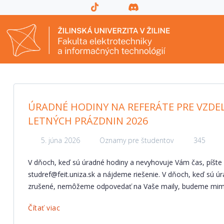
ÚRADNÉ HODINY NA REFERÁTE PRE VZDE
LETNÝCH PRÁZDNIN 2026
5. júna 2026
Oznamy pre študentov
345
V dňoch, keď sú úradné hodiny a nevyhovuje Vám čas, píšte 
studref@feit.uniza.sk a nájdeme riešenie. V dňoch, keď sú 
zrušené, nemôžeme odpovedať na Vaše maily, budeme mi
Čítať viac