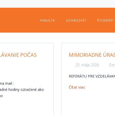
FAKULTA
UCHÁDZAČI
ŠTUDENTI
LÁVANIE POČAS
MIMORIADNE ÚRA
25. mája 2026
Ozn
REFERÁTU PRE VZDELÁVA
na mail :
Čítať viac
úradné hodiny označené ako
mo