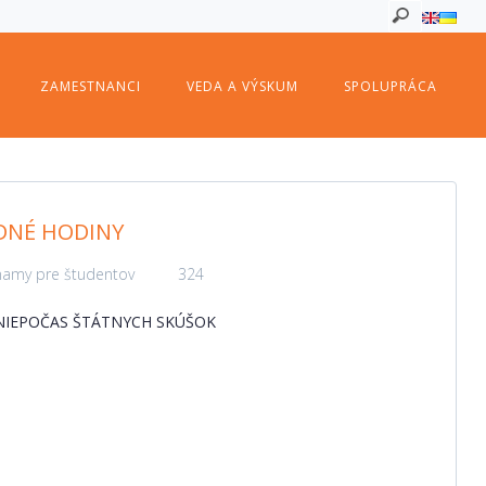
ZAMESTNANCI
VEDA A VÝSKUM
SPOLUPRÁCA
DNÉ HODINY
amy pre študentov
324
NIEPOČAS ŠTÁTNYCH SKÚŠOK