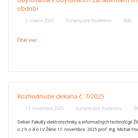
období
2. marca 2026
Oznamy pre študentov
606
Čítať viac
Rozhodnutie dekana č. 7/2025
13. novembra 2025
Oznamy pre študentov
6
Dekan Fakulty elektrotechniky a informačných technológií Žilin
o z h o d o l V Žiline 11. novembra 2025 prof. Ing. Michal Fr