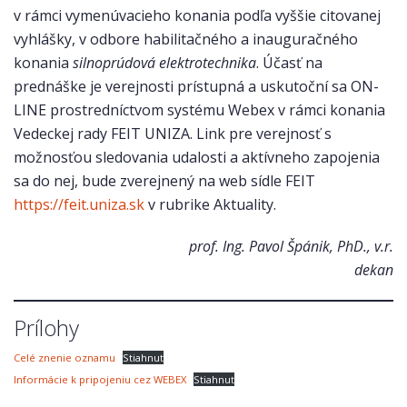
v rámci vymenúvacieho konania podľa vyššie citovanej
vyhlášky, v odbore habilitačného a inauguračného
konania
silnoprúdová elektrotechnika
. Účasť na
prednáške je verejnosti prístupná a uskutoční sa ON-
LINE prostredníctvom systému Webex v rámci konania
Vedeckej rady FEIT UNIZA. Link pre verejnosť s
možnosťou sledovania udalosti a aktívneho zapojenia
sa do nej, bude zverejnený na web sídle FEIT
https://feit.uniza.sk
v rubrike Aktuality.
prof. Ing. Pavol Špánik, PhD., v.r.
dekan
Prílohy
Celé znenie oznamu
Stiahnuť
Informácie k pripojeniu cez WEBEX
Stiahnuť