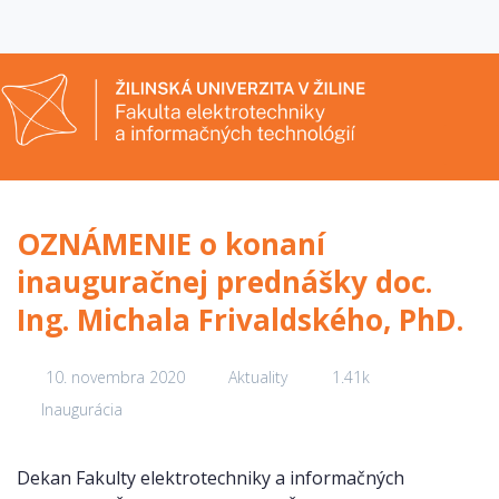
OZNÁMENIE o konaní
inauguračnej prednášky doc.
Ing. Michala Frivaldského, PhD.
10. novembra 2020
Aktuality
1.41k
Inaugurácia
Dekan Fakulty elektrotechniky a informačných