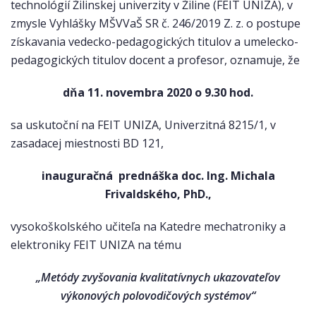
technológií Žilinskej univerzity v Žiline (FEIT UNIZA), v
zmysle Vyhlášky MŠVVaŠ SR č. 246/2019 Z. z. o postupe
získavania vedecko-pedagogických titulov a umelecko-
pedagogických titulov docent a profesor, oznamuje, že
dňa 11. novembra 2020 o 9.30 hod.
sa uskutoční na FEIT UNIZA, Univerzitná 8215/1, v
zasadacej miestnosti BD 121,
inauguračná prednáška doc. Ing. Michala
Frivaldského, PhD.,
vysokoškolského učiteľa na Katedre mechatroniky a
elektroniky FEIT UNIZA na tému
„
Metódy zvyšovania kvalitatívnych ukazovateľov
výkonových polovodičových systémov
“