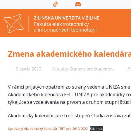
Zmena akademického kalendára 
9. apríla 2020
Aktuality
,
Oznamy pre študentov
1.9
V rámci prijatých opatrení zo strany vedenia UNIZA sme v
Akademického kalendára FEIT UNIZA pre akademický rok
týkajúce sa vzdelávania na prvom a druhom stupni štúdi
Akademický kalendár pre tretí stupeň štúdia zostáva za
Upravený Akademický kalendár FEIT pre 2019/2020
Stiahnuť