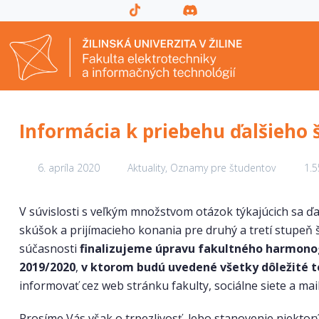
Informácia k priebehu ďalšieho 
6. apríla 2020
Aktuality
,
Oznamy pre študentov
1.5
V súvislosti s veľkým množstvom otázok týkajúcich sa 
skúšok a prijímacieho konania pre druhý a tretí stupeň 
súčasnosti
finalizujeme úpravu fakultného harmon
2019/2020
,
v ktorom budú uvedené všetky dôležité 
informovať cez web stránku fakulty, sociálne siete a mai
Prosíme Vás však o trpezlivosť, lebo stanovenie niektor