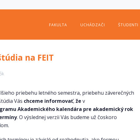
FAKULTA
UCHÁDZAČI
ŠTUDENTI
štúdia na FEIT
5k
ďalšieho priebehu letného semestra, priebehu záverečných
štúdia Vás
chceme informovať
,
že
v
ogramu Akademického kalendára pre akademický rok
termíny
. O výslednej verzii Vás budeme už čoskoro
lom.
ých termínov je závislé od rozhodnutia, ako formou