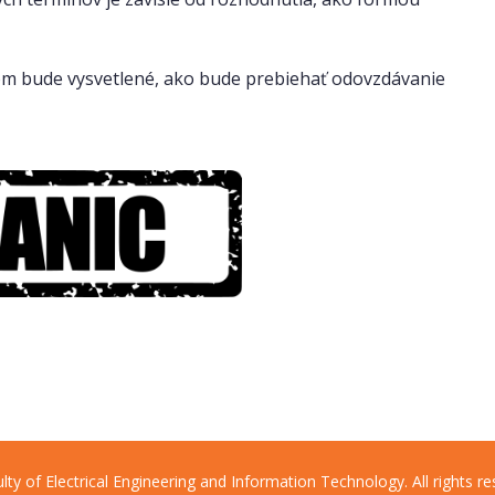
.
om bude vysvetlené, ako bude prebiehať odovzdávanie
lty of Electrical Engineering and Information Technology. All rights re