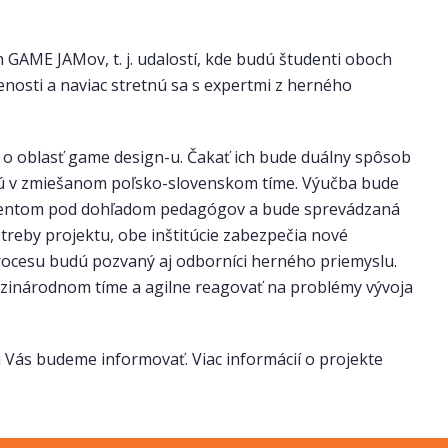
GAME JAMov, t. j. udalostí, kde budú študenti oboch
senosti a naviac stretnú sa s expertmi z herného
ú o oblasť game design-u. Čakať ich bude duálny spôsob
udú v zmiešanom poľsko-slovenskom tíme. Výučba bude
tudentom pod dohľadom pedagógov a bude sprevádzaná
reby projektu, obe inštitúcie zabezpečia nové
rocesu budú pozvaný aj odborníci herného priemyslu.
zinárodnom tíme a agilne reagovať na problémy vývoja
 Vás budeme informovať. Viac informácií o projekte