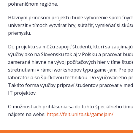
pohraničnom regióne.
Hlavným prínosom projektu bude vytvorenie spoločných 
univerzít v tímoch vytvárať hry, súťažiť, vymieňať si skú
priemyslu.
Do projektu sa môžu zapojiť študenti, ktorí sa zaujímaj
výučby ako na Slovensku tak aj v Poľsku a pracovať b
zameraná hlavne na vývoj počítačových hier v tíme š
stretnutiami v rámci workshopov typu game-jam. Pre pot
laboratória so špičkovou technikou. Do vyučovacieho p
Takáto forma výučby pripraví študentov pracovať v med
IT projektov.
O možnostiach prihlásenia sa do tohto špeciálneho tímu
nájdete na webe:
https://feit.uniza.sk/gamejam/