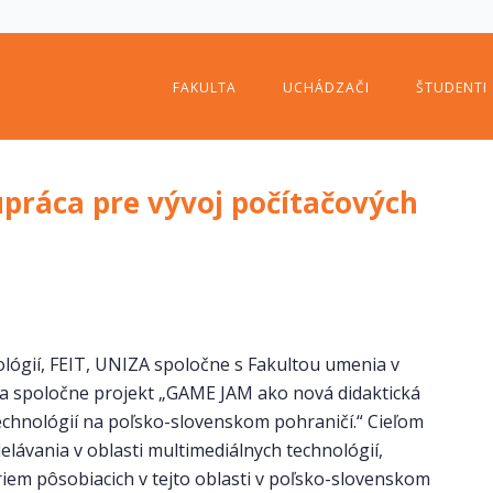
FAKULTA
UCHÁDZAČI
ŠTUDENTI
práca pre vývoj počítačových
ógií, FEIT, UNIZA spoločne s Fakultou umenia v
ešia spoločne projekt „GAME JAM ako nová didaktická
technológií na poľsko-slovenskom pohraničí.“ Cieľom
elávania v oblasti multimediálnych technológií,
riem pôsobiacich v tejto oblasti v poľsko-slovenskom