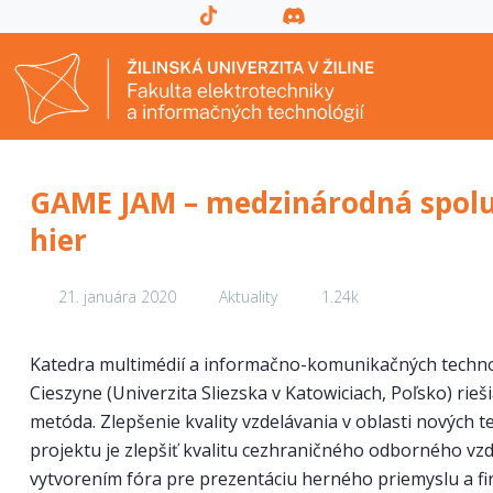
GAME JAM – medzinárodná spolu
hier
21. januára 2020
Aktuality
1.24k
Katedra multimédií a informačno-komunikačných technol
Cieszyne (Univerzita Sliezska v Katowiciach, Poľsko) ri
metóda. Zlepšenie kvality vzdelávania v oblasti nových 
projektu je zlepšiť kvalitu cezhraničného odborného vzd
vytvorením fóra pre prezentáciu herného priemyslu a fi