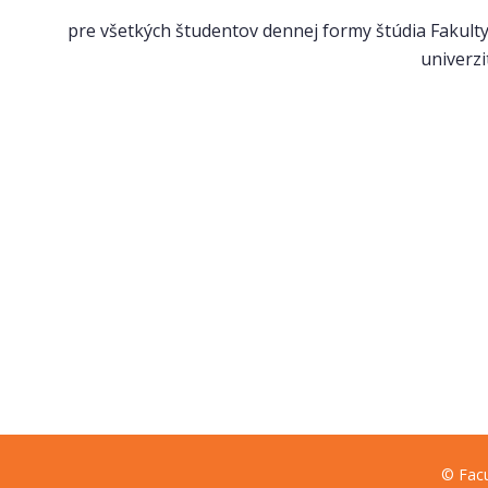
pre všetkých študentov dennej formy štúdia Fakulty
univerzit
© Facu