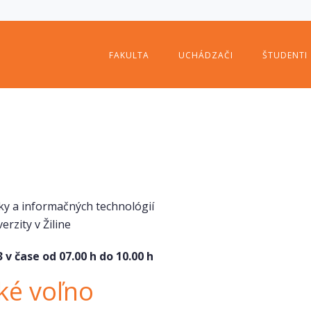
FAKULTA
UCHÁDZAČI
ŠTUDENTI
ky a informačných technológií
verzity v Žiline
 v čase od 07.00 h do 10.00 h
ké voľno