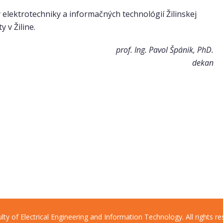
 elektrotechniky a informačných technológií Žilinskej
y v Žiline.
prof. Ing. Pavol Špánik, PhD.
dekan
lty of Electrical Engineering and Information Technology. All rights re