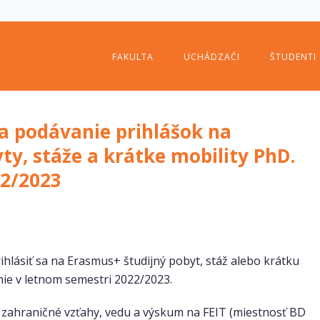
FAKULTA
UCHÁDZAČI
ŠTUDENTI
podávanie prihlášok na
ty, stáže a krátke mobility PhD.
22/2023
hlásiť sa na Erasmus+ študijný pobyt, stáž alebo krátku
nie v letnom semestri 2022/2023.
 zahraničné vzťahy, vedu a výskum na FEIT (miestnosť BD