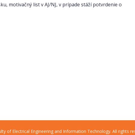
šku, motivačný list v AJ/NJ, v prípade stáží potvrdenie o
lty of Electrical Engineering and Information Technology. All rights re