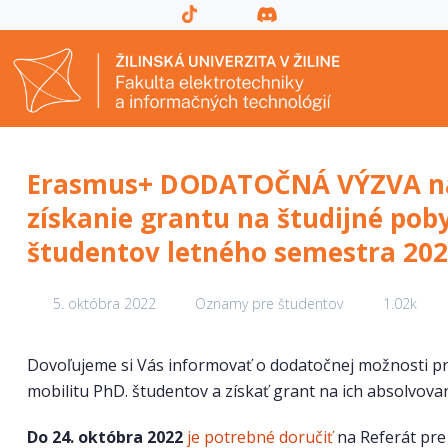
Erasmus+ DODATOČNÁ VÝZVA na 
získanie grantu na študijné poby
študentov letného semestra 20
5. októbra 2022
Oznamy pre študentov
1.02k
Dovoľujeme si Vás informovať o dodatočnej možnosti pri
mobilitu PhD. študentov a získať grant na ich absolvova
Do 24. októbra 2022
je potrebné doručiť
na Referát pre