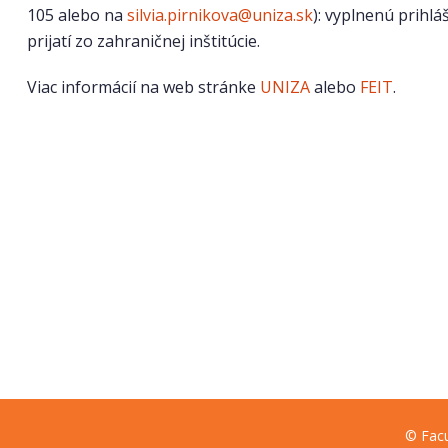
105 alebo na
silvia.pirnikova@uniza.sk
): vyplnenú prihlá
prijatí zo zahraničnej inštitúcie.
Viac informácií na web stránke
UNIZA
alebo
FEIT
.
© Facu