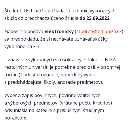
Študenti FEIT môžu požiadať o uznanie vykonaných
skúšok z predchádzajúceho štúdia
do 23.09.2022
.
Žiadosť sa podáva
elektronicky
(
studref@feit.uniza.sk
)
za predpokladu, že si nechávate uznávať skúšky
vykonané na FEIT.
Uznávanie vykonaných skúšok z iných fakúlt UNIZA,
resp. iných univerzít, je potrebné predložiť v písomnej
forme (žiadosť o uznanie, potvrdený výpis
z predchádzajúcej školy, anotácie predmetov).
Výber a zápis povinných, povinne voliteľných
a výberových predmetov (vrátane počtu kreditov)
odsúhlasia na katedre s príslušným študijným
poradcom.