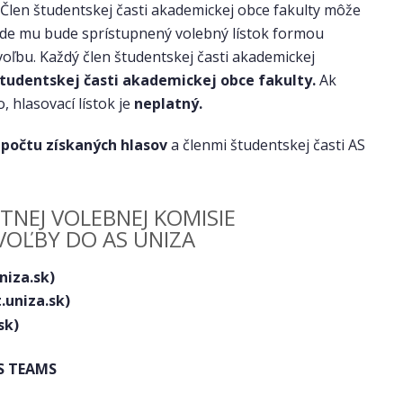
Člen študentskej časti akademickej obce fakulty môže
kde mu bude sprístupnený volebný lístok formou
oľbu. Každý člen študentskej časti akademickej
študentskej časti akademickej obce fakulty.
Ak
 hlasovací lístok je
neplatný.
 počtu získaných hlasov
a členmi študentskej časti AS
NEJ VOLEBNEJ KOMISIE
VOĽBY DO AS UNIZA
niza.sk
)
.uniza.sk
)
sk
)
MS TEAMS