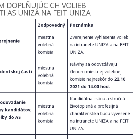
 DOPLŇUJÚCICH VOLIEB
I AS UNIZA NA FEIT UNIZA
Zodpovedný
Poznámka
miestna
Zverejnenie vyhlásenia volieb
erejnenie
volebná
na intranete UNIZA a na FEIT
komisia
UNIZA.
Návrhy sa odovzdávajú
miestna
dentskej časti
členom miestnej volebnej
volebná
komisie najneskôr do
22.10
komisia
2021
do 14.00 hod.
Kandidátna listina a stručná
 odovzdanie
miestna
životopisná a profesijná
iky kandidátov,
volebná
charakteristika budú vyvesené
oľby do AS
komisia
na intranete UNIZA a na FEIT
UNIZA.