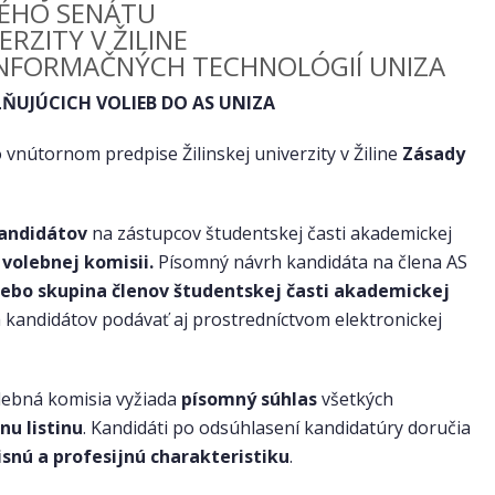
ÉHO SENÁTU
ERZITY V ŽILINE
INFORMAČNÝCH TECHNOLÓGIÍ UNIZA
UJÚCICH VOLIEB DO AS UNIZA
vnútornom predpise Žilinskej univerzity v Žiline
Zásady
andidátov
na zástupcov študentskej časti akademickej
 volebnej komisii.
Písomný návrh kandidáta na člena AS
alebo skupina členov študentskej časti akademickej
a kandidátov podávať aj prostredníctvom elektronickej
olebná komisia vyžiada
písomný súhlas
všetkých
nu listinu
. Kandidáti po odsúhlasení kandidatúry doručia
isnú a profesijnú charakteristiku
.