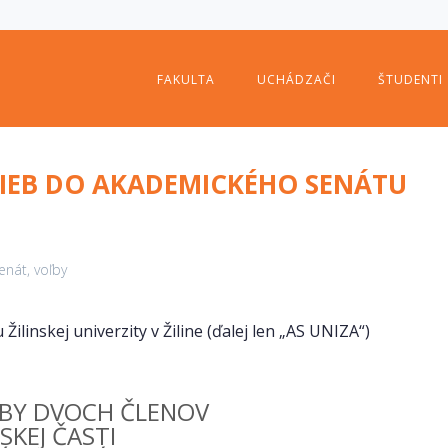
FAKULTA
UCHÁDZAČI
ŠTUDENTI
LIEB DO AKADEMICKÉHO SENÁTU
enát
,
voľby
linskej univerzity v Žiline (ďalej len „AS UNIZA“)
BY DVOCH ČLENOV
KEJ ČASTI