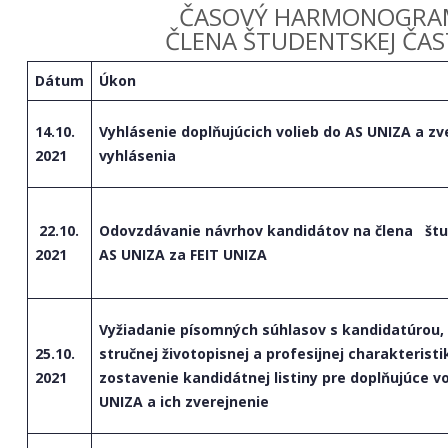
ČASOVÝ HARMONOGRAM
ČLENA ŠTUDENTSKEJ ČAST
Dátum
Úkon
14.10.
Vyhlásenie doplňujúcich volieb do AS UNIZA a zv
2021
vyhlásenia
22.10.
Odovzdávanie návrhov kandidátov na člena štu
2021
AS UNIZA za FEIT UNIZA
Vyžiadanie písomných súhlasov s kandidatúrou,
25.10.
stručnej životopisnej a profesijnej charakterist
2021
zostavenie kandidátnej listiny pre doplňujúce v
UNIZA a ich zverejnenie