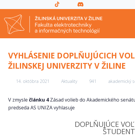
VYHLÁSENIE DOPLŇUJÚCICH VO
ŽILINSKEJ UNIVERZITY V ŽILINE
14. októbra 2021
Aktuality
941
akademický s
V zmysle
článku 4
Zásad volieb do Akademického senátu Ži
predseda AS UNIZA vyhlasuje
DOPLŇUJÚCE VOĽ
ŠTUDENTS