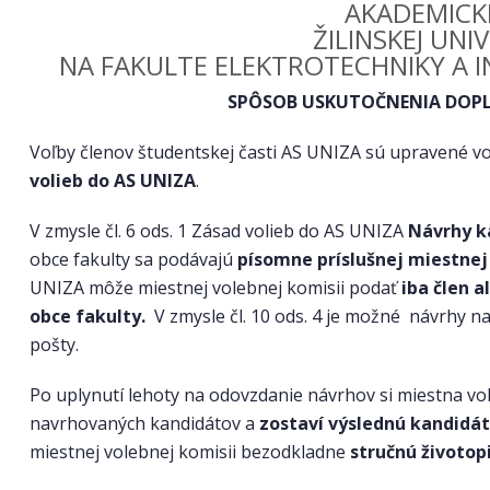
AKADEMICK
ŽILINSKEJ UNIV
NA FAKULTE ELEKTROTECHNIKY A 
SPÔSOB USKUTOČNENIA DOPLŇ
Voľby členov študentskej časti AS UNIZA sú upravené vo 
volieb do AS UNIZA
.
V zmysle čl. 6 ods. 1 Zásad volieb do AS UNIZA
Návrhy k
obce fakulty sa podávajú
písomne príslušnej miestnej
UNIZA môže miestnej volebnej komisii podať
iba člen 
obce fakulty.
V zmysle čl. 10 ods. 4 je možné návrhy n
pošty.
Po uplynutí lehoty na odovzdanie návrhov si miestna v
navrhovaných kandidátov a
zostaví výslednú kandidát
miestnej volebnej komisii bezodkladne
stručnú životop