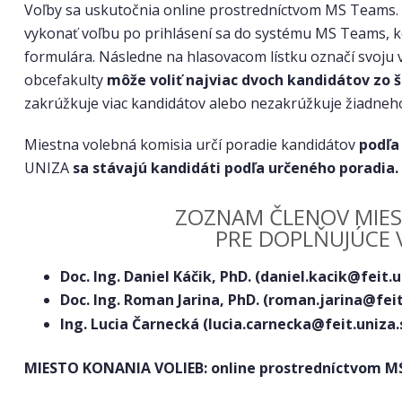
Voľby sa uskutočnia online prostredníctvom MS Teams. 
vykonať voľbu po prihlásení sa do systému MS Teams, 
formulára. Následne na hlasovacom lístku označí svoju v
obcefakulty
môže voliť najviac dvoch kandidátov zo 
zakrúžkuje viac kandidátov alebo nezakrúžkuje žiadneho,
Miestna volebná komisia určí poradie kandidátov
podľa
UNIZA
sa stávajú kandidáti podľa určeného poradia.
ZOZNAM ČLENOV MIEST
PRE DOPLŇUJÚCE 
Doc. Ing. Daniel Káčik, PhD. (
daniel.kacik@feit.u
Doc. Ing. Roman Jarina, PhD. (
roman.jarina@feit
Ing. Lucia Čarnecká (
lucia.carnecka@feit.uniza.
MIESTO KONANIA VOLIEB:
online prostredníctvom 