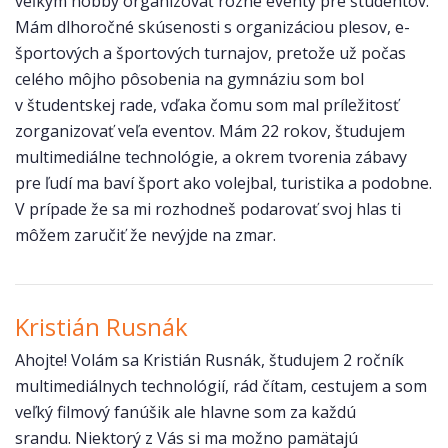
veľkým hobby organizovať rôzne eventy pre študentov.
Mám dlhoročné skúsenosti s organizáciou plesov, e-
športových a športových turnajov, pretože už počas
celého môjho pôsobenia na gymnáziu som bol
v študentskej rade, vďaka čomu som mal príležitosť
zorganizovať veľa eventov. Mám 22 rokov, študujem
multimediálne technológie, a okrem tvorenia zábavy
pre ľudí ma baví šport ako volejbal, turistika a podobne.
V prípade že sa mi rozhodneš podarovať svoj hlas ti
môžem zaručiť že nevýjde na zmar.
Kristián Rusnák
Ahojte! Volám sa Kristián Rusnák, študujem 2 ročník
multimediálnych technológií, rád čítam, cestujem a som
veľký filmový fanúšik ale hlavne som za každú
srandu. Niektorý z Vás si ma možno pamätajú