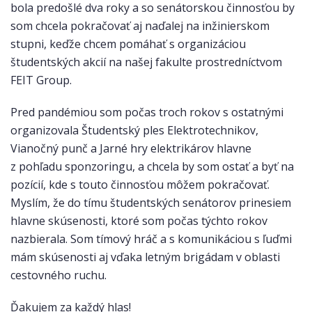
bola predošlé dva roky a so senátorskou činnosťou by
som chcela pokračovať aj naďalej na inžinierskom
stupni, keďže chcem pomáhať s organizáciou
študentských akcií na našej fakulte prostredníctvom
FEIT Group.
Pred pandémiou som počas troch rokov s ostatnými
organizovala Študentský ples Elektrotechnikov,
Vianočný punč a Jarné hry elektrikárov hlavne
z pohľadu sponzoringu, a chcela by som ostať a byť na
pozícií, kde s touto činnosťou môžem pokračovať.
Myslím, že do tímu študentských senátorov prinesiem
hlavne skúsenosti, ktoré som počas týchto rokov
nazbierala. Som tímový hráč a s komunikáciou s ľuďmi
mám skúsenosti aj vďaka letným brigádam v oblasti
cestovného ruchu.
Ďakujem za každý hlas!