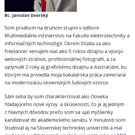
Bc. Jaroslav Dvorský
Som prvákom na druhom stupni v odbore
Multimediálne inžinierstvo na Fakulte elektrotechniky a
informačných technológií. Okrem štúdia sa ako
freelancer venujem viac ako 5 rokov dizajnu a vývoju
webových stránok, profesionálnej fotografii, a za
uplynulé 2 roky aj grafickému dizajnu a ilustráciám, ku
ktorým ma priviedla moja bakalárska práca zameraná
na modernizáciu slovenských ľudových vzorov.
Sám seba by som charakterizoval ako človeka
hľadajúceho nové výzvy a skúsenosti, čo je aj jedným
z hlavných dôvodov prečo som sa ujal myšlienky
kandidovať do akademického senátu. V minulosti som
študoval aj na Slovenskej technickej univerzite a mal