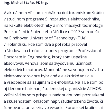
Ing. Michal Staňo, PDEng.
V aktuálnom AR som druhák na doktorandskom štúdiu
v študijnom programe Silnoprúdová elektrotechnika,
na Fakulte elektrotechniky a informačných technológií.
Po skončení inžinierskeho štúdia v r. 2017 som odišiel
na Eindhoven University of Technology (TUe)
v Holandsku, kde som dva a pol roka pracoval
a študoval na treťom stupni v programe Professional
Doctorate in Engineering, ktorý som úspešne
absolvoval. Venoval som sa zvyšovaniu účinnosti
elektrických motorov. Momentálne sa venujem návrhu
elektromotorov pre hybridné a elektrické vozidlá
a všeobecne sa zaujímam o e-mobilitu. Na TUe som bol
aj členom (chairman) študentskej organizácie ATMOS.
Veľmi rád by som prispel s nadobudnutými poznatkami
a skúsenosťami ohľadom napr. študentského života, či
fungovania univerzity vo vyspelej Európskej krajine, aj