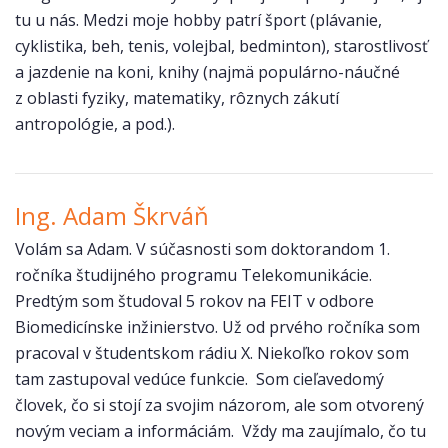
tu u nás. Medzi moje hobby patrí šport (plávanie,
cyklistika, beh, tenis, volejbal, bedminton), starostlivosť
a jazdenie na koni, knihy (najmä populárno-náučné
z oblasti fyziky, matematiky, rôznych zákutí
antropológie, a pod.).
Ing. Adam Škrváň
Volám sa Adam. V súčasnosti som doktorandom 1.
ročníka študijného programu Telekomunikácie.
Predtým som študoval 5 rokov na FEIT v odbore
Biomedicínske inžinierstvo. Už od prvého ročníka som
pracoval v študentskom rádiu X. Niekoľko rokov som
tam zastupoval vedúce funkcie. Som cieľavedomý
človek, čo si stojí za svojim názorom, ale som otvorený
novým veciam a informáciám. Vždy ma zaujímalo, čo tu