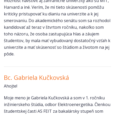
možnosť navštíviť aj zahraničné univerzity ako sú MIT,
Harvard a iné. Verím, že mi tieto skúsenosti pomôžu
kriticky pristupovať ku dianiu na univerzite a k jej
smerovaniu. Do akademického senátu som sa rozhodol
kandidovať až teraz v štvrtom ročníku, nakoľko som
toho názoru, že osoba zastupujúca hlas a záujem
študentov, by mala mať vybudovaný dostatočný vzťah k
univerzite a mať skúsenosť so štúdiom a životom na jej
pôde.
Bc. Gabriela Kučkovská
Ahojte!
Moje meno je Gabriela Kučkovská a som v 1. ročníku
inžinierskeho štúdia, odbor Elektroenergetika. Členkou
študentskej časti AS FEIT za bakalársky stupeň som