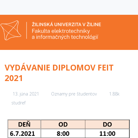
VYDÁVANIE DIPLOMOV FEIT
2021
13. júna 2021
Oznamy pre študentov
1.88k
studref