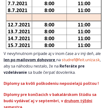
V nevyhnutnom prípade aj v inom čase a v iný deň, ale
len po mailovom dohovore
na
studref@feit.uniza.sk
,
aby sa náhodou nestalo, že na
Referáte pre
vzdelávanie
sa bude čerpať dovolenka.
Diplomy sa kvôli poškodeniu neposielajú poštou !
Diplomy pre končiacich v bakalárskom štúdiu sa
budú vydávať aj v septembri, v
druhom týždni
semestra
.