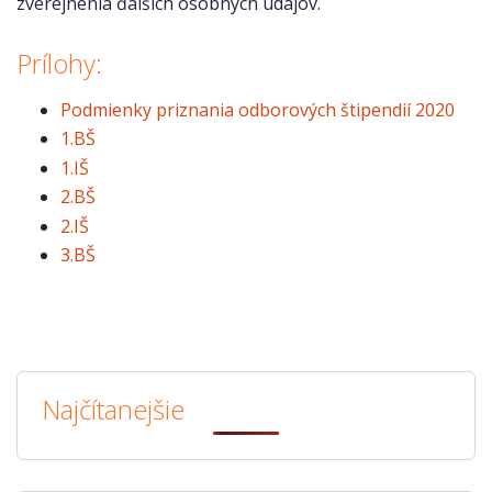
zverejnenia ďalších osobných údajov.
Prílohy:
Podmienky priznania odborových štipendií 2020
1.BŠ
1.IŠ
2.BŠ
2.IŠ
3.BŠ
Najčítanejšie