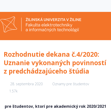
Rozhodnutie dekana č.4/2020:
Uznanie vykonaných povinností
z predchádzajúceho štúdia
28. septembra 2020
Oznamy pre študentov
1.57k
pre študentov, ktorí pre akademický rok 2020/2021