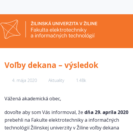
Voľby dekana – výsledok
4. mája 2020
Aktuality
1.48k
Vážená akademická obec,
dovoľte aby som Vás informoval, že
dňa 29. apríla 2020
prebehli na Fakulte elektrotechniky a informačných
technológií Žilinskej univerzity v Žiline voľby dekana