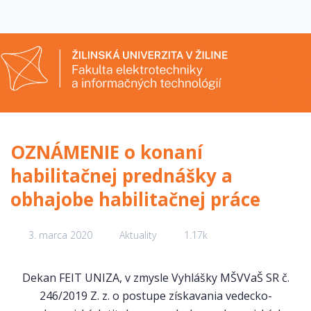
OZNÁMENIE o konaní
habilitačnej prednášky a
obhajobe habilitačnej práce
3. marca 2020
Aktuality
1.17k
Dekan FEIT UNIZA, v zmysle Vyhlášky MŠVVaŠ SR č.
246/2019 Z. z. o postupe získavania vedecko-