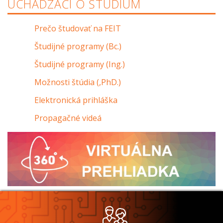
UCHÁDZAČI O ŠTÚDIUM
Prečo študovať na FEIT
Študijné programy (Bc.)
Študijné programy (Ing.)
Možnosti štúdia (,PhD.)
Elektronická prihláška
Propagačné videá