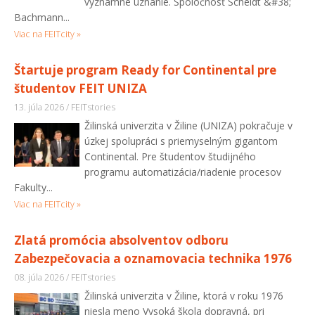
významné uznanie. Spoločnosť Scheidt &#38;
Bachmann...
Viac na FEITcity »
Štartuje program Ready for Continental pre
študentov FEIT UNIZA
13. júla 2026 / FEITstories
Žilinská univerzita v Žiline (UNIZA) pokračuje v
úzkej spolupráci s priemyselným gigantom
Continental. Pre študentov študijného
programu automatizácia/riadenie procesov
Fakulty...
Viac na FEITcity »
Zlatá promócia absolventov odboru
Zabezpečovacia a oznamovacia technika 1976
08. júla 2026 / FEITstories
Žilinská univerzita v Žiline, ktorá v roku 1976
niesla meno Vysoká škola dopravná, pri