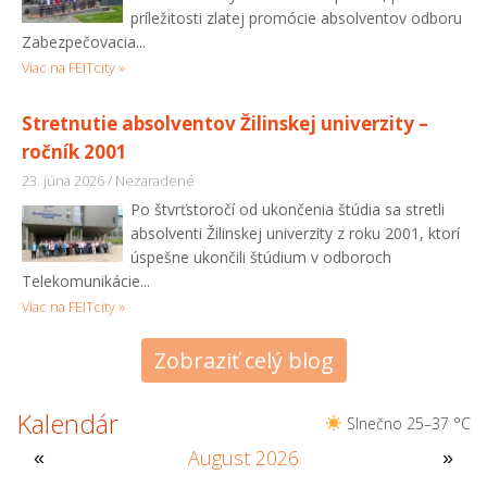
príležitosti zlatej promócie absolventov odboru
Zabezpečovacia...
Viac na FEITcity »
Stretnutie absolventov Žilinskej univerzity –
ročník 2001
23. júna 2026 / Nezaradené
Po štvrťstoročí od ukončenia štúdia sa stretli
absolventi Žilinskej univerzity z roku 2001, ktorí
úspešne ukončili štúdium v odboroch
Telekomunikácie...
Viac na FEITcity »
Zobraziť celý blog
Kalendár
Slnečno 25–37 °C
August 2026
«
»