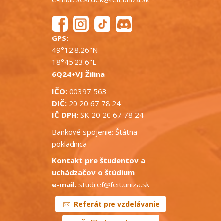
GPS:
49°12'8.26"N
18°45'23.6"E
6Q24+VJ Žilina
IČO:
00397 563
DIČ:
20 20 67 78 24
IČ DPH:
SK 20 20 67 78 24
Bankové spojenie: Štátna
pokladnica
Kontakt pre študentov a
uchádzačov o štúdium
e-mail:
studref@feit.uniza.sk
Referát pre vzdelávanie