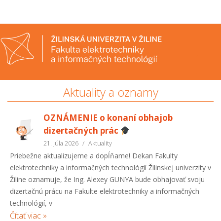
Aktuality a oznamy
OZNÁMENIE o konaní obhajob
dizertačných prác
21. júla 2026
/
Aktuality
Priebežne aktualizujeme a dopĺňame! Dekan Fakulty
elektrotechniky a informačných technológií Žilinskej univerzity v
Žiline oznamuje, že Ing. Alexey GUNYA bude obhajovať svoju
dizertačnú prácu na Fakulte elektrotechniky a informačných
technológií, v
Čítať viac »