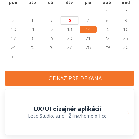
pon
uto
str
štv
pia
sob
neď
1
2
3
4
5
6
7
8
9
10
11
12
13
14
15
16
17
18
19
20
21
22
23
24
25
26
27
28
29
30
31
ODKAZ PRE DEKANA
UX/UI dizajnér aplikácií
›
Lead Studio, s.r.o. · Žilina/home office