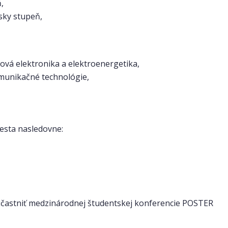
,
rsky stupeň,
ová elektronika a elektroenergetika,
omunikačné technológie,
iesta nasledovne:
účastniť medzinárodnej študentskej konferencie POSTER