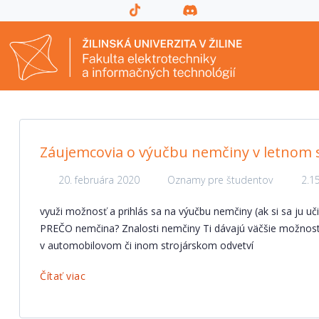
Záujemcovia o výučbu nemčiny v letnom 
20. februára 2020
Oznamy pre študentov
2.1
využi možnosť a prihlás sa na výučbu nemčiny (ak si sa ju uči
PREČO nemčina? Znalosti nemčiny Ti dávajú väčšie možnost
v automobilovom či inom strojárskom odvetví
Čítať viac