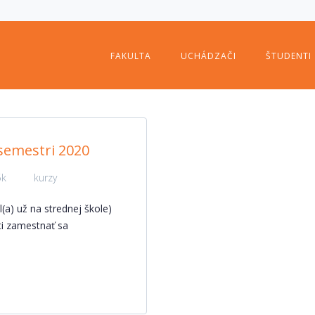
FAKULTA
UCHÁDZAČI
ŠTUDENTI
semestri 2020
5k
kurzy
l(a) už na strednej škole)
i zamestnať sa