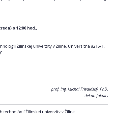
treda) o 12:00 hod.,
ológií Žilinskej univerzity v Žiline, Univerzitná 8215/1,
ť
.
prof. Ing. Michal Frivaldský, PhD.
dekan fakulty
technológií Žilinskej univerzity v Žiline