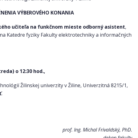
NENIA VÝBEROVÉHO KONANIA
kého učiteľa na funkčnom mieste odborný asistent
,
na Katedre fyziky Fakulty elektrotechniky a informačných
treda) o 12:30 hod.,
ológií Žilinskej univerzity v Žiline, Univerzitná 8215/1,
ť
.
prof. Ing. Michal Frivaldský, PhD.
dekan fakulty