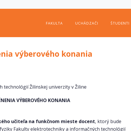
FAKULTA
UCHÁDZAČI
ŠTUDENTI
enia výberového konania
technológií Žilinskej univerzity v Žiline
NENIA VÝBEROVÉHO KONANIA
kého učiteľa na funkčnom mieste docent
, ktorý bude
fyziky Fakulty elektrotechniky a informačných technológií