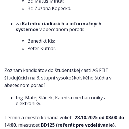
Bc. Matúš Mintál;
Bc. Zuzana Kopecká.
za
Katedru riadiacich a informačných
systémov
v abecednom poradí:
Benedikt Kis;
Peter Kutnar.
Zoznam kandidátov do študentskej časti AS FEIT
študujúcich na 3. stupni vysokoškolského štúdia v
abecednom poradí:
Ing. Matej Sládek, Katedra mechatroniky a
elektroniky.
Termín a miesto konania volieb:
28.10.2025 od 08:00 do
14:00
, miestnosť
BD125 (referát pre vzdelávanie).