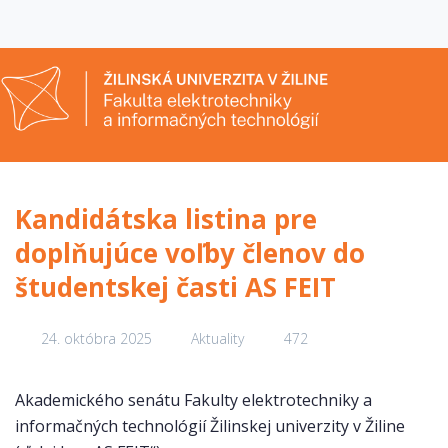
Kandidátska listina pre
doplňujúce voľby členov do
študentskej časti AS FEIT
24. októbra 2025
Aktuality
472
Akademického senátu Fakulty elektrotechniky a
informačných technológií Žilinskej univerzity v Žiline