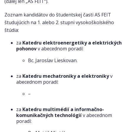
(ďalej len „AS FEIT“).
Zoznam kandidátov do študentskej časti AS FEIT
študujúcich na 1. alebo 2. stupni vysokoškolského
štúdia:
za
Katedru elektroenergetiky a elektrických
pohonov
v abecednom poradí:
Bc. Jaroslav Lieskovan.
za
Katedru mechatroniky a elektroniky
v
abecednom poradí:
–
za
Katedru multimédií a informačno-
komunikačných technológií
v abecednom
poradí: