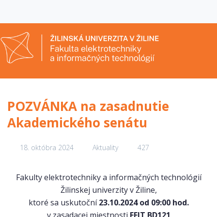
POZVÁNKA na zasadnutie
Akademického senátu
18. októbra 2024
Aktuality
427
Fakulty elektrotechniky a informačných technológií
Žilinskej univerzity v Žiline,
ktoré sa uskutoční
23.10.2024 od 09:00 hod.
v zasadacej miestnosti
FEIT BD121