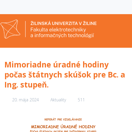
Mimoriadne úradné hodiny
počas štátnych skúšok pre Bc. a
Ing. stupeň.
20. mája 2024
Aktuality
511