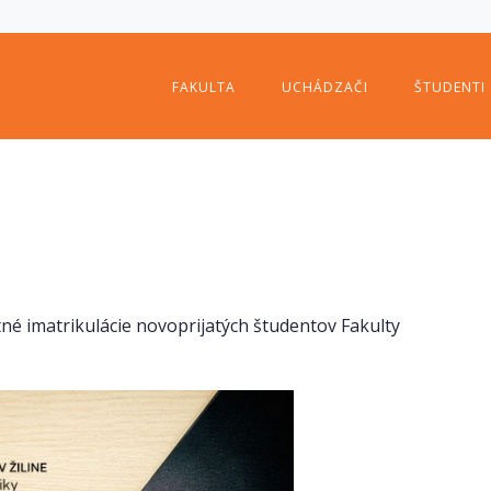
FAKULTA
UCHÁDZAČI
ŠTUDENTI
é imatrikulácie novoprijatých študentov Fakulty