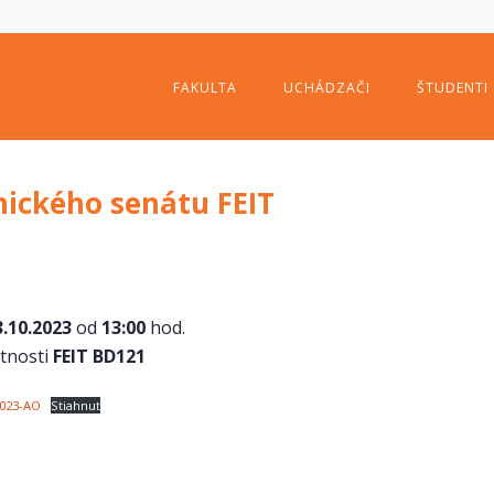
FAKULTA
UCHÁDZAČI
ŠTUDENTI
ického senátu FEIT
3.10.2023
od
13:00
hod.
stnosti
FEIT BD121
023-AO
Stiahnuť