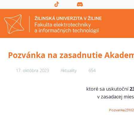
Pozvánka na zasadnutie Akadem
17. októbra 2023
Aktuality
654
ktoré sa uskutoční
2
v zasadacej mie
Pozvanka23102