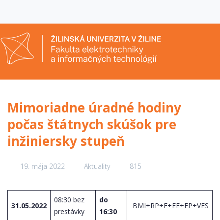
Mimoriadne úradné hodiny
počas štátnych skúšok pre
inžiniersky stupeň
19. mája 2022
Aktuality
815
08:30 bez
do
31.05.2022
BMI+RP+F+EE+EP+VES
prestávky
16:30