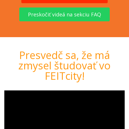
Preskočiť videá na sekciu FAQ
Presvedč sa, že má
zmysel študovať vo
FEITcity!