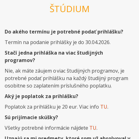
ŠTÚDIUM
Do akého termínu je potrebné podať prihlášku?
T
ermín na podanie prihlášky je do
30.04.2026
.
Stačí jedna prihláška na viac študijných
programov?
N
ie, ak máte záujem o viac študijných programov, je
potrebné podať prihlášku na každý študijný program
osobitne so zaplatením príslušného poplatku.
Aký je poplatok za prihlášku?
P
oplatok
za prihlášku
je 20 eur.
Viac
info
TU
.
Sú
prijímacie skúšky
?
V
šetky
potrebné
informácie nájdete
TU
.
Uznajú sa mi predmety, ktoré som už absolvoval v