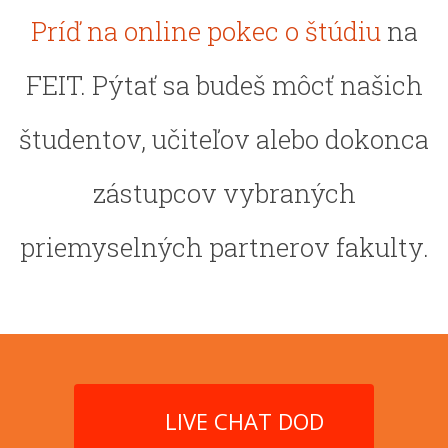
Príď na online pokec o štúdiu
na
FEIT. Pýtať sa budeš môcť našich
študentov, učiteľov alebo dokonca
zástupcov vybraných
priemyselných partnerov fakulty.
LIVE CHAT DOD