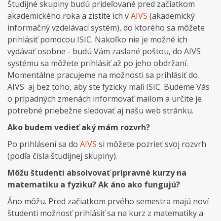
Študijné skupiny budú prideľované pred začiatkom
akademického roka a zistíte ich v
AIVS
(akademický
informačný vzdelávací systém), do ktorého sa môžete
prihlásiť pomocou ISIC. Nakoľko nie je možné ich
vydávať osobne - budú Vám zaslané poštou, do AIVS
systému sa môžete prihlásiť až po jeho obdržaní.
Momentálne pracujeme na možnosti sa prihlásiť do
AIVS aj bez toho, aby ste fyzicky mali ISIC. Budeme Vás
o prípadných zmenách informovať mailom a určite je
potrebné priebežne sledovať aj našu web stránku.
Ako budem vedieť aký mám rozvrh?
Po prihlásení sa do
AIVS
si môžete pozrieť svoj rozvrh
(podľa čísla študijnej skupiny).
Môžu študenti absolvovať prípravné kurzy na
matematiku a fyziku? Ak áno ako fungujú?
Áno môžu. Pred začiatkom prvého semestra majú noví
študenti možnosť prihlásiť sa na kurz z matematiky a