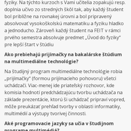
fyziky. Na týchto kurzoch s Vami učitelia zopakujú resp.
doplnia učivo zo stredných škôl tak, aby každý študent
bol približne na rovnakej úrovni a bol pripravený
absolvovať vysokoškolskú matematiku a fyziku hladko
a jednoducho. Zároveň každý študent na FEIT v rámci
prvého semestra absolvuje predmet „Úvod do fyziky“
pre lepší štart v štúdiu
Ako prebiehajú prijímačky na bakalárske štúdium
na multimediálne technológie?
Na študijný program multimediálne technológie robia
„prijímačky“ (formou prijímacieho pohovoru) všetci
uchádzači. Viac-menej ide priateľský rozhovor, kde
komisia hodnotí predchádzajúcu tvorbu uchádzača na
základe prezentácie, ktorú ši uchádzač pripraví vopred,
môže preukázať prehľad tvorby v oblasti informatiky,
multimédií a výstupy tvorivej činnosti.
Aké programovacie jazyky sa učia v študijnom
programe multimédiá?