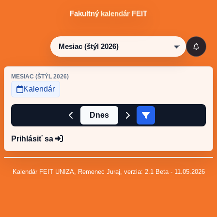
Fakultný kalendár FEIT
MESIAC (ŠTÝL 2026)
Kalendár
Dnes
Prihlásiť sa
Kalendár FEIT UNIZA, Remenec Juraj, verzia: 2.1 Beta - 11.05.2026